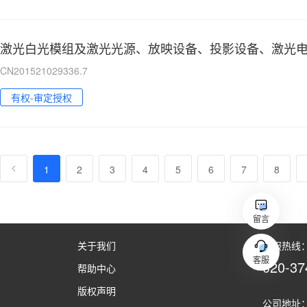
激光白光模组及激光光源、放映设备、投影设备、激光
CN201521029336.7
有权-审定授权
1
2
3
4
5
6
7
8
留言
关于我们
客服热线：（
客服
020-37
帮助中心
版权声明
公司地址：